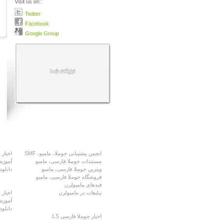
Visit us on:
Twitter
Facebook
Google Group
مامبولرن
مام
انجمن پشتیبانی جوملا، مامبو، SMF
اخبار 
مستندات جوملا فارسی، مامبو
آموزش
ویترین جوملا فارسی، مامبو
دانلود
فروشگاه جوملا فارسی، مامبو
فیدهای مامبولرن
اس 
تبلیغات در مامبولرن
اخبار
آموزش
جوملا فارسی
دانلو
اخبار جوملا فارسی 1.5