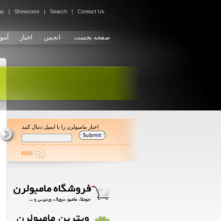
ap
|
Showcase
|
Search
|
Contact Us
صفحه نخست
انجمن
اخبار
آمو
اخبار مامبولرن را با ایمیل دنبال کنید
پشتیبانی تیم مامبولرن در کمتر از یک روز - رایگان - مالک یک سایت با تمام امکانات شوید.
RSS
ص