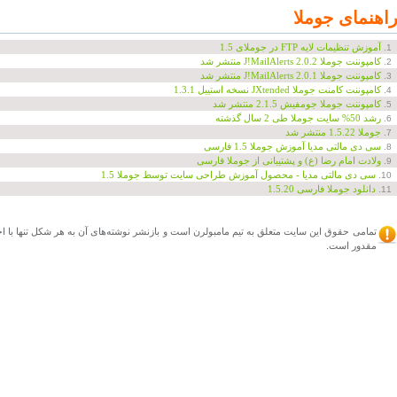
اهنمای جوملا
آموزش تنظیمات لایه FTP در جوملای 1.5
1.
کامپوننت جوملا J!MailAlerts 2.0.2 منتشر شد
2.
کامپوننت جوملا J!MailAlerts 2.0.1 منتشر شد
3.
کامپوننت کامنت جوملا JXtended نسخه استیبل 1.3.1
4.
کامپوننت جوملا جومفیش 2.1.5 منتشر شد
5.
رشد 50% سایت جوملا طی 2 سال گذشته
6.
جوملا 1.5.22 منتشر شد
7.
سی دی مالتی مدیا آموزش جوملا 1.5 فارسی
8.
ولادت امام رضا (ع) و پشتیبانی از جوملا فارسی
9.
سی دی مالتی مدیا - محصول آموزش طراحی سایت توسط جوملا 1.5
10.
دانلود جوملا فارسی 1.5.20
11.
تمامی حقوق این سایت متعلق به تیم مامبولرن است و بازنشر نوشته‌های آن به هر شکل تنها با ا
مقدور است.