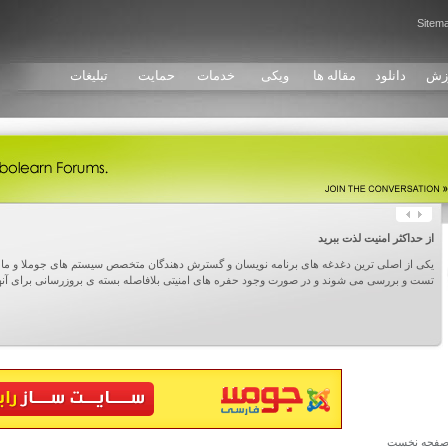
Sitem
زش
دانلود
مقاله ها
ویکی
خدمات
حمایت
تبلیغات
از حداکثر امنیت لذت ببرید
یکی از اصلی ترین دغدغه های برنامه نویسان و گسترش دهندگان متخصص سیستم های جوملا و مامب
تست و بررسی می شوند و در صورت وجود حفره های امنیتی بلافاصله بسته ی بروزرسانی برای آنه
فحه نخست