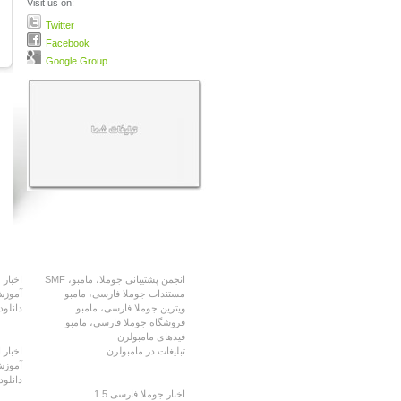
Visit us on:
Twitter
Facebook
Google Group
مامبولرن
مام
انجمن پشتیبانی جوملا، مامبو، SMF
اخبار 
مستندات جوملا فارسی، مامبو
آموزش
ویترین جوملا فارسی، مامبو
دانلود
فروشگاه جوملا فارسی، مامبو
فیدهای مامبولرن
اس 
تبلیغات در مامبولرن
اخبار
آموزش
جوملا فارسی
دانلو
اخبار جوملا فارسی 1.5