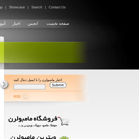
ap
|
Showcase
|
Search
|
Contact Us
صفحه نخست
انجمن
اخبار
آمو
اخبار مامبولرن را با ایمیل دنبال کنید
پشتیبانی تیم مامبولرن در کمتر از یک روز - رایگان - مالک یک سایت با تمام امکانات شوید.
RSS
ص