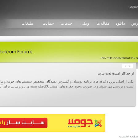
Sitem
زش
دانلود
مقاله ها
ویکی
خدمات
حمایت
تبلیغات
از حداکثر امنیت لذت ببرید
یکی از اصلی ترین دغدغه های برنامه نویسان و گسترش دهندگان متخصص سیستم های جوملا و مامب
تست و بررسی می شوند و در صورت وجود حفره های امنیتی بلافاصله بسته ی بروزرسانی برای آنه
فحه نخست