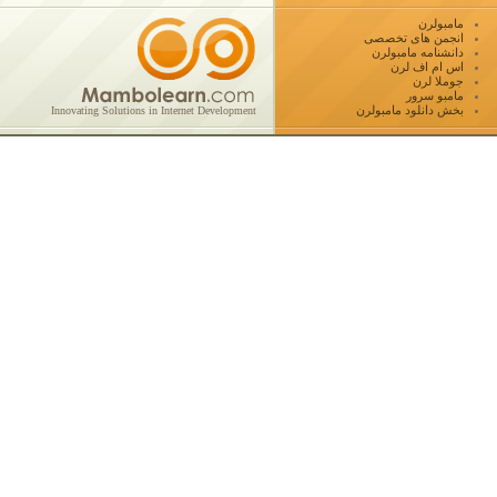
مامبولرن
انجمن های تخصصی
دانشنامه مامبولرن
اس ام اف لرن
جوملا لرن
مامبو سرور
بخش دانلود مامبولرن
Innovating Solutions in Internet Development