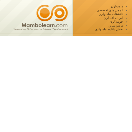
مامبولرن
انجمن های تخصصی
دانشنامه مامبولرن
اس ام اف لرن
جوملا لرن
مامبو سرور
بخش دانلود مامبولرن
Innovating Solutions in Internet Development