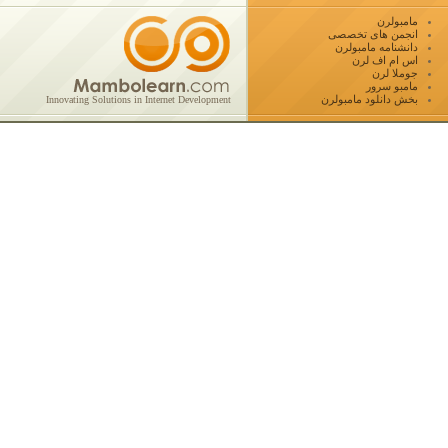
مامبولرن
انجمن های تخصصی
دانشنامه مامبولرن
اس ام اف لرن
جوملا لرن
مامبو سرور
بخش دانلود مامبولرن
Innovating Solutions in Internet Development