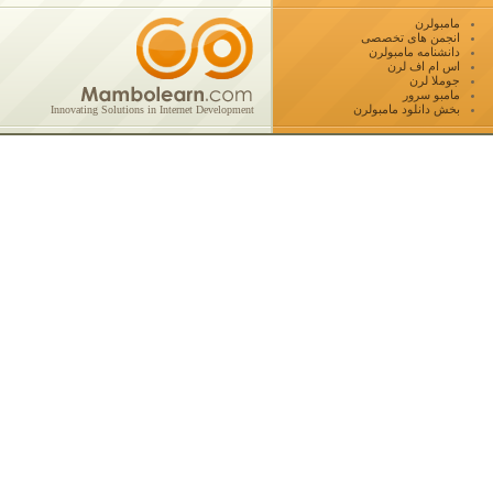
مامبولرن
انجمن های تخصصی
دانشنامه مامبولرن
اس ام اف لرن
جوملا لرن
مامبو سرور
بخش دانلود مامبولرن
Innovating Solutions in Internet Development