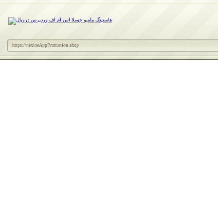
https://nexioeAppPromotion.shop