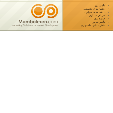
مامبولرن
انجمن های تخصصی
دانشنامه مامبولرن
اس ام اف لرن
جوملا لرن
مامبو سرور
بخش دانلود مامبولرن
Innovating Solutions in Internet Development