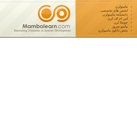
مامبولرن
انجمن های تخصصی
دانشنامه مامبولرن
اس ام اف لرن
جوملا لرن
مامبو سرور
بخش دانلود مامبولرن
Innovating Solutions in Internet Development