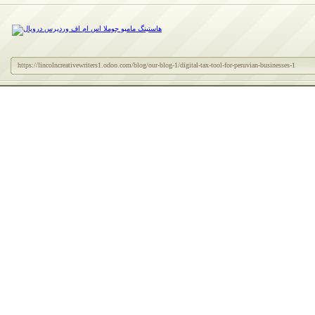
https://lincolncreativewriters1.odoo.com/blog/our-blog-1/digital-tax-tool-for-peruvian-businesses-1