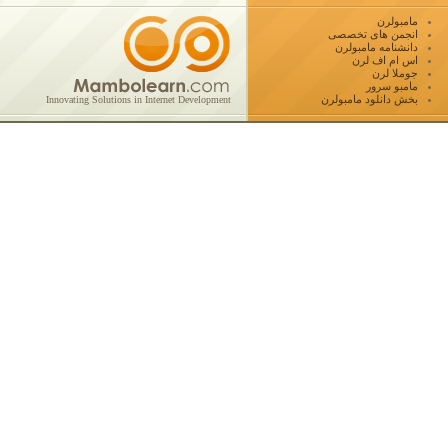
مامبولرن
انجمن های تخصصی
دانشنامه مامبولرن
اس ام اف لرن
جوملا لرن
مامبو سرور
بخش دانلود مامبولرن
Innovating Solutions in Internet Development