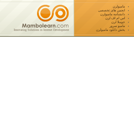
مامبولرن
انجمن های تخصصی
دانشنامه مامبولرن
اس ام اف لرن
جوملا لرن
مامبو سرور
بخش دانلود مامبولرن
Innovating Solutions in Internet Development