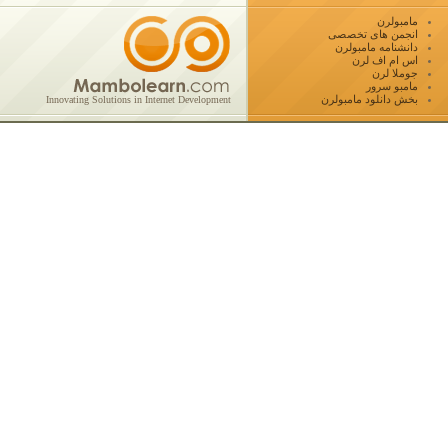
مامبولرن
انجمن های تخصصی
دانشنامه مامبولرن
اس ام اف لرن
جوملا لرن
مامبو سرور
بخش دانلود مامبولرن
Innovating Solutions in Internet Development