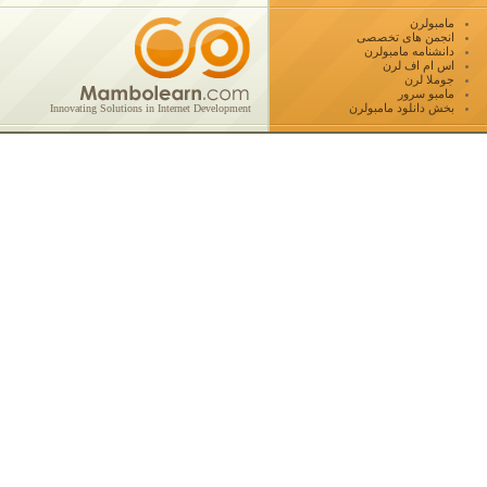
مامبولرن
انجمن های تخصصی
دانشنامه مامبولرن
اس ام اف لرن
جوملا لرن
مامبو سرور
بخش دانلود مامبولرن
Innovating Solutions in Internet Development