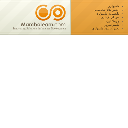
مامبولرن
انجمن های تخصصی
دانشنامه مامبولرن
اس ام اف لرن
جوملا لرن
مامبو سرور
بخش دانلود مامبولرن
Innovating Solutions in Internet Development