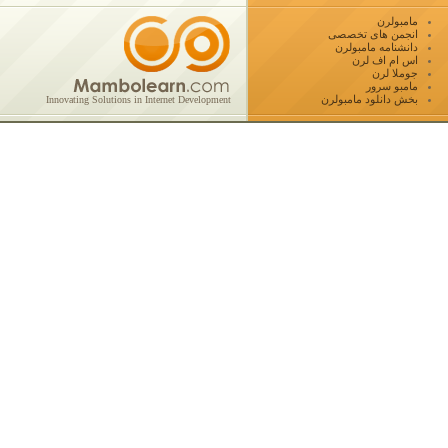
مامبولرن
انجمن های تخصصی
دانشنامه مامبولرن
اس ام اف لرن
جوملا لرن
مامبو سرور
بخش دانلود مامبولرن
Innovating Solutions in Internet Development