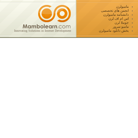
مامبولرن
انجمن های تخصصی
دانشنامه مامبولرن
اس ام اف لرن
جوملا لرن
مامبو سرور
بخش دانلود مامبولرن
Innovating Solutions in Internet Development