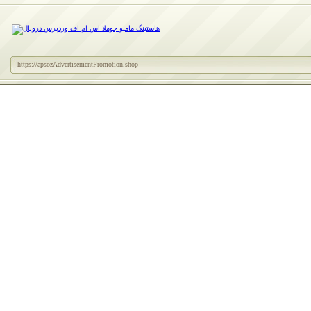
https://apsozAdvertisementPromotion.shop