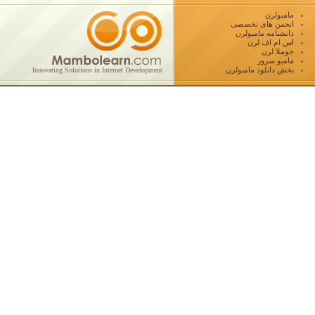
مامبولرن
انجمن های تخصصی
دانشنامه مامبولرن
اس ام اف لرن
جوملا لرن
مامبو سرور
بخش دانلود مامبولرن
Innovating Solutions in Internet Development