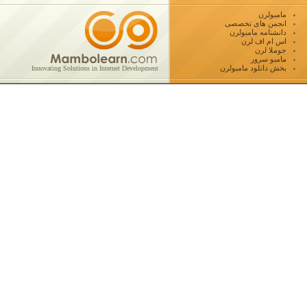
مامبولرن
انجمن های تخصصی
دانشنامه مامبولرن
اس ام اف لرن
جوملا لرن
مامبو سرور
بخش دانلود مامبولرن
Innovating Solutions in Internet Development