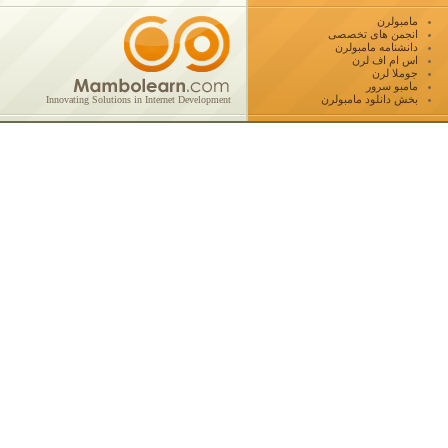
مامبولرن
انجمن های تخصصی
دانشنامه مامبولرن
اس ام اف لرن
جوملا لرن
مامبو سرور
بخش دانلود مامبولرن
Innovating Solutions in Internet Development