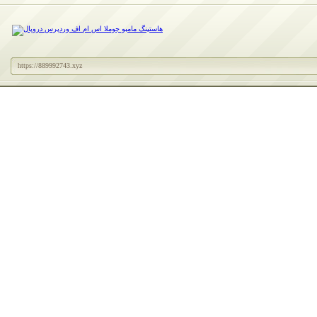
https://889992743.xyz