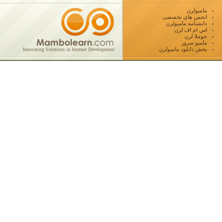
مامبولرن
انجمن های تخصصی
دانشنامه مامبولرن
اس ام اف لرن
جوملا لرن
مامبو سرور
بخش دانلود مامبولرن
Innovating Solutions in Internet Development