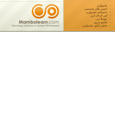
مامبولرن
انجمن های تخصصی
دانشنامه مامبولرن
اس ام اف لرن
جوملا لرن
مامبو سرور
بخش دانلود مامبولرن
Innovating Solutions in Internet Development