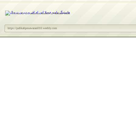
https://pafikabpesawaran010.weebly.com