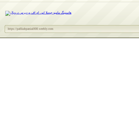
https://pafikabpaniai008.weebly.com