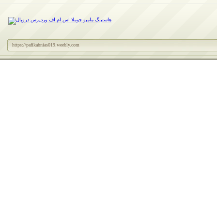
https://pafikabnias019.weebly.com