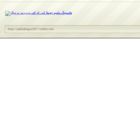
https://pafikabngawi017.weebly.com