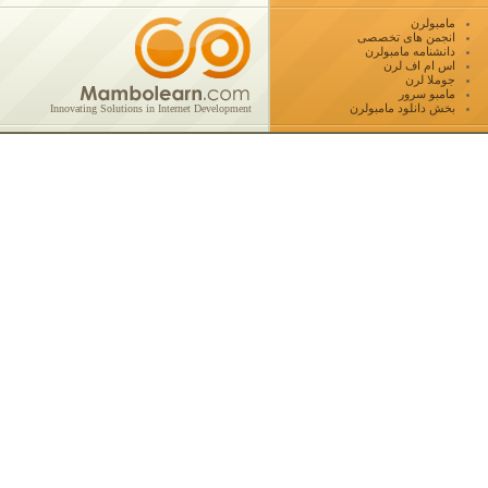
مامبولرن
انجمن های تخصصی
دانشنامه مامبولرن
اس ام اف لرن
جوملا لرن
مامبو سرور
بخش دانلود مامبولرن
Innovating Solutions in Internet Development