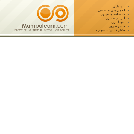
مامبولرن
انجمن های تخصصی
دانشنامه مامبولرن
اس ام اف لرن
جوملا لرن
مامبو سرور
بخش دانلود مامبولرن
Innovating Solutions in Internet Development