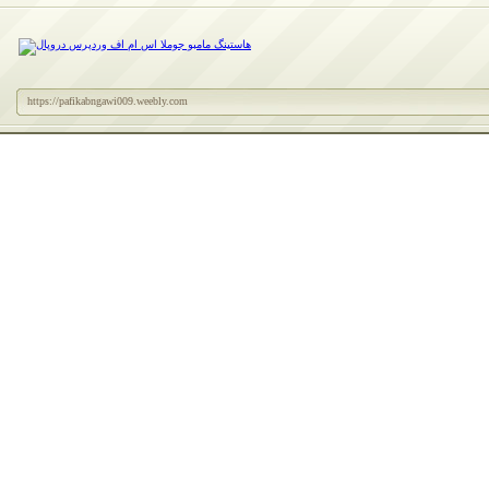
https://pafikabngawi009.weebly.com