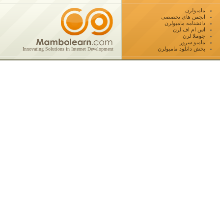
مامبولرن
انجمن های تخصصی
دانشنامه مامبولرن
اس ام اف لرن
جوملا لرن
مامبو سرور
بخش دانلود مامبولرن
Innovating Solutions in Internet Development